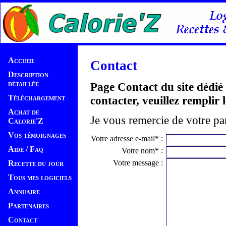
Accueil
Contact
Description
détaillée
Page Contact du site dédié 
Téléchargement
contacter, veuillez remplir 
Achat de
Je vous remercie de votre par
Calorie'Z
Vos témoignages
Votre adresse e-mail* :
Aide / Faq
Votre nom* :
Votre message :
Recette du jour
Tous mes logiciels
Annuaire
Partenaires
Contact